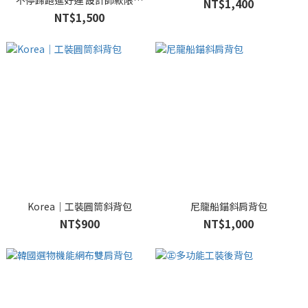
不停蹄跑進好運 設計師款限量
NT$1,400
機能托特包
NT$1,500
Korea｜工裝圓筒斜背包
尼龍船錨斜肩背包
NT$900
NT$1,000