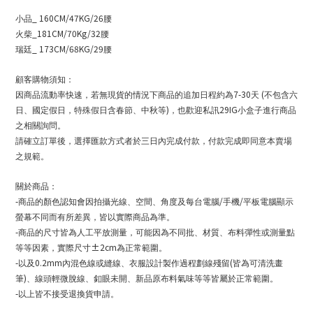
_ 160CM/47KG/26
小品
腰
_181CM/70Kg/32
火柴
腰
_ 173CM/68KG/29
瑞廷
腰
顧客購物須知：
7-30
(
因商品流動率快速，若無現貨的情況下商品的追加日程約為
天
不包含六
)
29IG
日、國定假日，特殊假日含春節、中秋等
，也歡迎私訊
小盒子進行商品
之相關詢問。
請確立訂單後，選擇匯款方式者於三日內完成付款，付款完成即同意本賣場
之規範。
關於商品：
-
/
/
商品的顏色認知會因拍攝光線、空間、角度及每台電腦
手機
平板電腦顯示
螢幕不同而有所差異，皆以實際商品為準。
-
商品的尺寸皆為人工平放測量，可能因為不同批、材質、布料彈性或測量點
±2cm
等等因素，實際尺寸
為正常範圍。
-
0.2mm
(
以及
內混色線或縫線、衣服設計製作過程劃線殘留
皆為可清洗畫
)
筆
、線頭輕微脫線、釦眼未開、新品原布料氣味等等皆屬於正常範圍。
-
以上皆不接受退換貨申請。