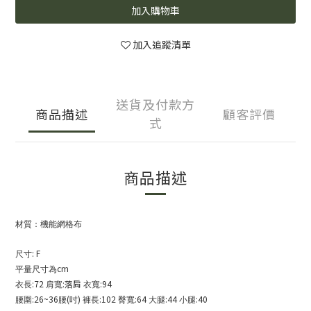
加入購物車
加入追蹤清單
送貨及付款方
商品描述
顧客評價
式
商品描述
材質：機能網格布
: F
尺寸
cm
平量尺寸為
:72
:落肩
:94
衣長
肩寬
衣寬
:26~36
(
)
:102
:64
:44
:40
腰圍
腰
吋
褲長
臀寬
大腿
小腿