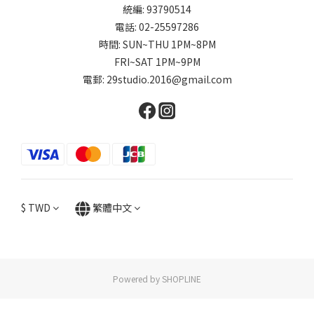
統編: 93790514
電話: 02-25597286
時間: SUN~THU 1PM~8PM
FRI~SAT 1PM~9PM
電郵: 29studio.2016@gmail.com
$
TWD
繁體中文
Powered by SHOPLINE