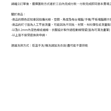
請確立訂單後，選擇匯款方式者於三日內完成付款，付款完成即同意本賣場
關於商品：
-
商品的顏色認知會因拍攝光線、空間、角度及每台電腦
/
手機
/
平板電腦顯示
-
商品的尺寸皆為人工平放測量，可能因為不同批、材質、布料彈性或測量點
-
以及
0.2mm
內混色線或縫線、衣服設計製作過程劃線殘留
(
皆為可清洗畫筆
)
-
以上皆不接受退換貨申請。
建議洗滌方式：低溫手洗
/
機洗請加洗衣袋
/
盡可能不要烘乾