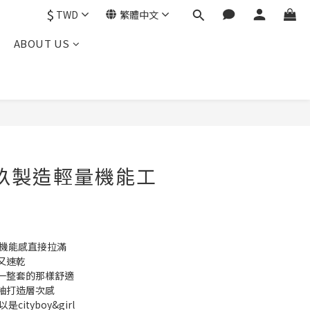
$
TWD
繁體中文
ABOUT US
 貳玖製造輕量機能工
 機能感直接拉滿
又速乾
一整套的那樣舒適
袖打造層次感
ityboy&girl