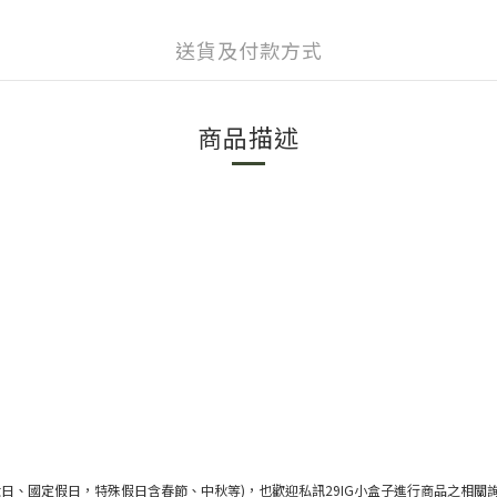
送貨及付款方式
商品描述
六日、國定假日，特殊假日含春節、中秋等
)
，也歡迎私訊
29IG
小盒子進行商品之相關