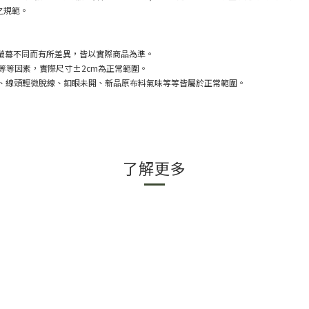
之規範。
螢幕不同而有所差異，皆以實際商品為準。
等等因素，實際尺寸
±2cm
為正常範圍。
、線頭輕微脫線、釦眼未開、新品原布料氣味等等皆屬於正常範圍。
了解更多