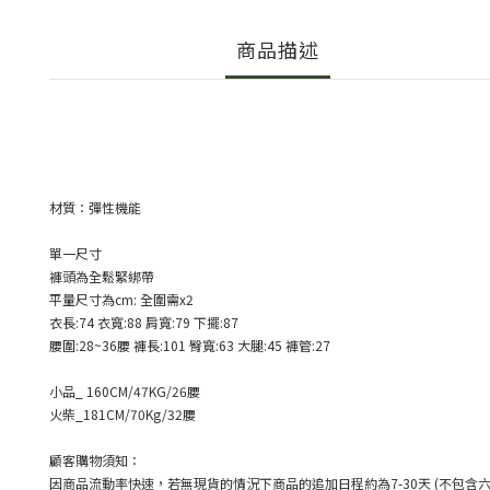
商品描述
材質：彈性機能
單一尺寸
褲頭為全鬆緊綁帶
平量尺寸為
cm:
全圍需
x2
衣長
:74
衣寬:88
肩寬:79
下擺
:87
腰圍
:28~36
腰
褲長
:101
臀寬
:63
大腿
:45
褲管
:27
小品
_ 160CM/47KG/26
腰
火柴
_181CM/70Kg/32
腰
顧客購物須知：
因商品流動率快速，若無現貨的情況下商品的追加日程約為
7-30
天
(
不包含