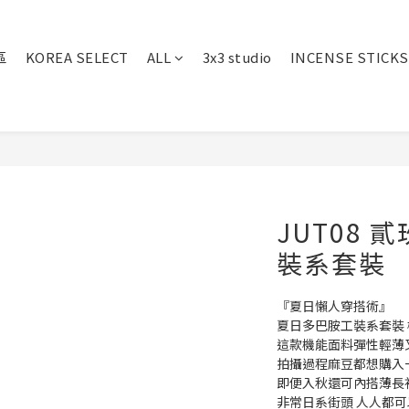
區
KOREA SELECT
ALL
3x3 studio
INCENSE STICKS
JUT08
裝系套裝
『夏日懶人穿搭術』
夏日多巴胺工裝系套裝
這款機能面料彈性輕薄
拍攝過程麻豆都想購入
即便入秋還可內搭薄長
非常日系街頭 人人都可以是c