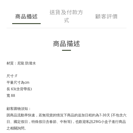
送貨及付款方
商品描述
顧客評價
式
商品描述
材質：尼龍 防潑水
: F
尺寸
cm
平量尺寸為
長 63(含背帶長)
寬 88
顧客購物須知：
7-30
(
因商品流動率快速，若無現貨的情況下商品的追加日程約為
天
不包含六
)
29IG
日、國定假日，特殊假日含春節、中秋等
，也歡迎私訊
小盒子進行商品
之相關詢問。