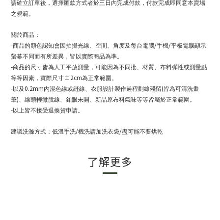
請確立訂單後，選擇匯款方式者於三日內完成付款，付款完成即同意本賣場
之規範。
關於商品：
-
/
/
商品的顏色認知會因拍攝光線、空間、角度及每台電腦
手機
平板電腦顯示
螢幕不同而有所差異，皆以實際商品為準。
-
商品的尺寸皆為人工平放測量，可能因為不同批、材質、布料彈性或測量點
±2cm
等等因素，實際尺寸
為正常範圍。
-
0.2mm
(
以及
內混色線或縫線、衣服設計製作過程劃線殘留
皆為可清洗畫
)
筆
、線頭輕微脫線、釦眼未開、新品原布料氣味等等皆屬於正常範圍。
-
以上皆不接受退換貨申請。
/
/
建議洗滌方式：低溫手洗
機洗請加洗衣袋
盡可能不要烘乾
了解更多