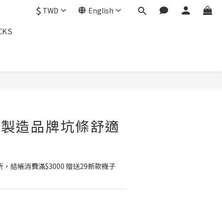
$
TWD
English
CKS
貳玖製造品牌坑條舒適
費9折，結帳消費滿$3000 贈送29新款襪子