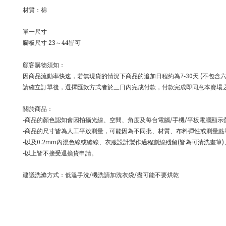
材質：棉
單一尺寸
腳板尺寸 23～44皆可
顧客購物須知：
7-30
(
因商品流動率快速，若無現貨的情況下商品的追加日程約為
天
不包含
請確立訂單後，選擇匯款方式者於三日內完成付款，付款完成即同意本賣場
關於商品：
-
/
/
商品的顏色認知會因拍攝光線、空間、角度及每台電腦
手機
平板電腦顯示
-
商品的尺寸皆為人工平放測量，可能因為不同批、材質、布料彈性或測量點
-
0.2mm
(
)
以及
內混色線或縫線、衣服設計製作過程劃線殘留
皆為可清洗畫筆
-
以上皆不接受退換貨申請。
/
/
建議洗滌方式：低溫手洗
機洗請加洗衣袋
盡可能不要烘乾