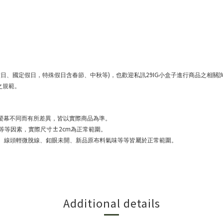
)
29IG
六日、國定假日，特殊假日含春節、中秋等
，也歡迎私訊
小盒子進行商品之相關
之規範。
螢幕不同而有所差異，皆以實際商品為準。
±2cm
等等因素，實際尺寸
為正常範圍。
、線頭輕微脫線、釦眼未開、新品原布料氣味等等皆屬於正常範圍。
Additional details