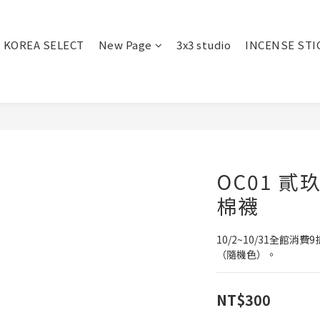
KOREA SELECT
New Page
3x3 studio
INCENSE STI
OC01 
棉襪
10/2~10/31全館消
（隨機色）。
NT$300