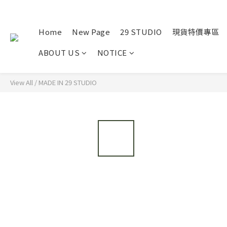
Home
New Page
29 STUDIO
現貨特價專區
ABOUT US
NOTICE
View All
/
MADE IN 29 STUDIO