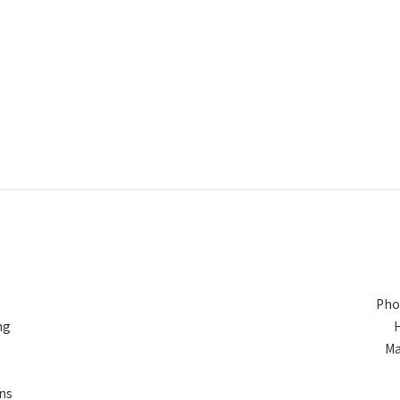
Pho
ng
Ma
ns