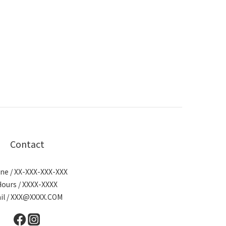
Contact
ne / XX-XXX-XXX-XXX
Hours / XXXX-XXXX
il / XXX@XXXX.COM