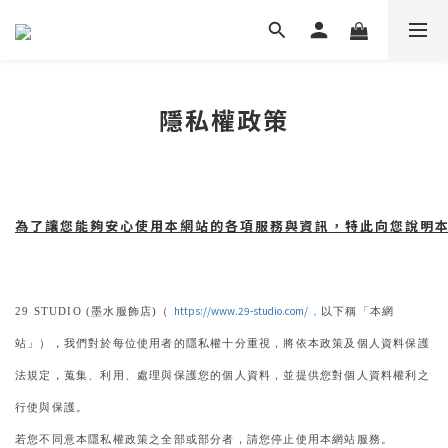
隱私權政策
為了讓您能夠安心使用本網站的各項服務與資訊，特此向您說明
https://www.29-studio.com/
墨水服飾店
（
「
29 STUDIO (
)
，
以下稱
本網
」），
，
站
我們對於每位使用者的隱私權十分重視
將依本政策及個人資料保護
，
、
、
，
法規定
蒐集
利用
處理與保護您的個人資料
並提供您對個人資料權利之
。
行使與保護
若您不同意本隱私權政策之全部或部分者
請您停止使用本網站服務
，
。