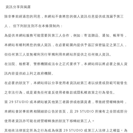
資訊分享與揭露
除非事前經過您的同意
本網站不會將您的個人資訊任意提供或洩漏予第三
，
人
但下列狀況則不在本條限制內
，
：
為提供本網站服務可能需要與第三人合作
例如
寄送贈品
通知
帳單等
，
：
、
、
，
本網站有權利將您的個人資訊
在必要範圍內提供予簽訂保密協定之第三人
，
，
但任何第三人並無權利另行單獨利用本網站所提供之任何個人資訊
。
在法院
檢察署
警察機關或法令之正式要求下
本網站得以將必要之個人資
、
、
，
訊內容提供給上列之政府機關
。
在必要的狀況下
本網站得以分享使用者資訊給第三者以偵查或防範可能發生
，
之非法行為
或是避免任何違反使用者條款或隱私權政策之行為發生
，
。
29 STUDIO
當
或本網站被其他第三者購併或收購資產
導致經營權轉換時
，
，
29 STUDIO
本網站會於事前將相關細節公告於首頁
且
，
所擁有之全部或部分
。
使用者資訊亦可能在經營權轉換的狀況下移轉給第三人
29 STUDIO
，
其他依法律規定所為之行為或為保護
或第三人法律上之權益
為