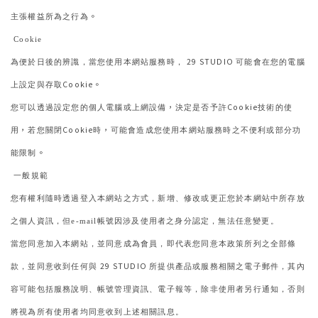
。
主張權益所為之行為
Cookie
29 STUDIO
為便於日後的辨識
當您使用本網站服務時
，
，
可能會在您的電腦
Cookie
。
上設定與存取
，
Cookie
您可以透過設定您的個人電腦或上網設備
決定是否予許
技術的使
，
Cookie
，
用
若您關閉
時
可能會造成您使用本網站服務時之不便利或部分功
。
能限制
一般規範
您有權利隨時透過登入本網站之方式
新增
修改或更正您於本網站中所存放
，
、
之個人資訊
但
帳號因涉及使用者之身分認定
無法任意變更
，
e-mail
，
。
當您同意加入本網站
並同意成為會員
即代表您同意本政策所列之全部條
，
，
29 STUDIO
款
並同意收到任何與
所提供產品或服務相關之電子郵件
其內
，
，
容可能包括服務說明
帳號管理資訊
電子報等
除非使用者另行通知
否則
、
、
，
，
將視為所有使用者均同意收到上述相關訊息
。