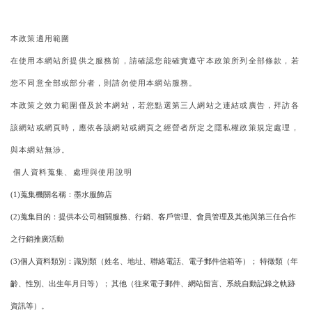
本政策適用範圍
在使用本網站所提供之服務前
請確認您能確實遵守本政策所列全部條款
若
，
，
您不同意全部或部分者
則請勿使用本網站服務
，
。
本政策之效力範圍僅及於本網站
若您點選第三人網站之連結或廣告
拜訪各
，
，
該網站或網頁時
應依各該網站或網頁之經營者所定之隱私權政策規定處理
，
，
與本網站無涉
。
個人資料蒐集
處理與使用說明
、
蒐集機關名稱
墨水服飾店
(1)
：
蒐集目的
提供本公司相關服務
行銷
客戶管理
會員管理及其他與第三任合作
(2)
：
、
、
、
之行銷推廣活動
個人資料類別
識別類
姓名
地址
聯絡電話
電子郵件信箱等
：
（
(3)
（
、
、
、
）；
特徵類
年
、
、
）；
（
、
、
齡
性別
出生年月日等
其他
往來電子郵件
網站留言
系統自動記錄之軌跡
）。
資訊等