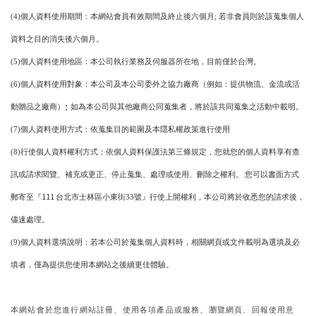
個人資料使用期間
本網站會員有效期間及終止後六個月
若非會員則於該蒐集個人
(4)
：
;
資料之目的消失後六個月
。
個人資料使用地區
本公司執行業務及伺服器所在地
目前僅於台灣
(5)
：
，
。
個人資料使用對象
本公司及本公司委外之協力廠商
例如
提供物流
金流或活
(6)
：
（
：
、
;
動贈品之廠商
如為本公司與其他廠商公同蒐集者
將於該共同蒐集之活動中載明
）
，
。
個人資料使用方式
依蒐集目的範圍及本隱私權政策進行使用
(7)
：
行使個人資料權利方式
依個人資料保護法第三條規定
您就您的個人資料享有查
(8)
：
，
訊或請求閱覽
補充或更正
停止蒐集
處理或使用
刪除之權利
您可以書面方式
、
、
、
、
。
111
郵寄至
台北市士林區小東街
號
行使上開權利
本公司將於收悉您的請求後
『
33
』
，
，
儘速處理
。
個人資料選填說明
若本公司於蒐集個人資料時
相關網頁或文件載明為選填及必
(9)
：
，
填者
僅為提供您使用本網站之後續更佳體驗
，
。
本網站會於您進行網站註冊
使用各項產品或服務
瀏覽網頁
回報使用意
、
、
、