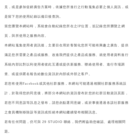
見
或是參加促銷廣告方案時
依據您所進行之行動蒐集必要之個人資訊
或
，
，
，
是留下您的使用紀錄以備日後查詢
。
當您瀏覽本網站時
系統會自動紀錄您所在之
位置
並記錄您所瀏覽之網
，
IP
，
頁
與所使用之服務內容
，
。
本網站蒐集使用者資訊後
主要目在用於客製化您所可能有興趣之廣告
提供
，
、
滿足您所需要之產品或服務
改進我們提供之產品或服務
就使用者資料進行
、
、
系統內部比對以利使用者彼此互通或提供新服務
聯絡使用者
進行市場調
、
、
查
或提供匿名報告給數位資訊於內部或外部之客戶
、
。
若您有使用
或其他社群服務
本網站可能透過相關社群服務系統設
Facebook
，
計
於取得您的同意後
將部分本網站的資訊發布於您的社群活動資訊頁面
，
，
，
若您不同意該等訊息之發布
請您勿點選同意鍵
或於事後透過各該社群服務
，
，
之會員機制移除該等資訊或拒絕本網站繼續發布相關訊息
。
若有任何問題
仍可與
聯絡
我們將協助您確認
處理相關問
29 STUDIO
，
，
、
題
。