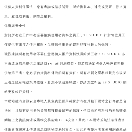
依個人資料保護法
您有查詢或請求閱覽
製給複製本
補充或更正
停止蒐
，
、
、
、
集
處理或利用
刪除之權利
、
、
。
保密與安全性
29 STUDIO
對於所有在工作中有必要接觸使用者資料之員工
，
針對每位員工
，
。
僅提供有限度之使用權限
以確保使用者的資料能獲得最大的保護
，
29 STUDIO
強烈建議所有使用者不要任意將個人帳戶資料洩漏給第三者
亦
e-mail
，
不會透過您未提供之電話或
與您聯繫
但若您決定將個人帳戶資料提
，
，
供給第三者
您必須負擔資料外洩的所有責任
所有相關之隱私權規定亦以第
，
，
29 STUDIO
三者之隱私權政策為依據
若您不慎洩漏帳號
亦請您立即至
網
。
站更改帳戶資料
本網站擁有資訊安全專職人員負責監督與確保所有在其轄下網站之行為都是合
，
，
法的
且所有使用者的資訊都獲得最嚴密的保護
但目前所有科技均無法確保
100%
，
，
網路上之資訊傳遞或購物交易能達
安全
因此
本網站並無法確保所有
，
使用者在網站上傳遞訊息或購物交易的安全
因此所有使用者在使用網路產品