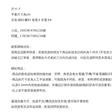
: F
尺寸
cm
平量尺寸為
:前81後85
:X
:94
衣長
肩寬
衣寬
_ 160CM/47KG/26
小品
腰
_ 178CM/75KG/34
阿國
腰
顧客購物須知：
7-30
(
因商品流動率快速，若無現貨的情況下商品的追加日程約為
天
不包含
請確立訂單後，選擇匯款方式者於三日內完成付款，付款完成即同意本賣場
關於商品：
-
/
/
商品的顏色認知會因拍攝光線、空間、角度及每台電腦
手機
平板電腦顯示
-
商品的尺寸皆為人工平放測量，可能因為不同批、材質、布料彈性或測量點
-
0.2mm
(
)
以及
內混色線或縫線、衣服設計製作過程劃線殘留
皆為可清洗畫筆
-
以上皆不接受退換貨申請。
/
/
建議洗滌方式：低溫手洗
機洗請加洗衣袋
盡可能不要烘乾
如現貨售完須等追加期，歡迎詢問現貨狀況。