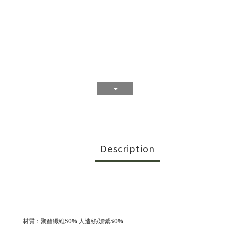
Description
材質：聚酯纖維50% 人造絲/嫘縈50%