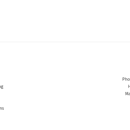
Pho
ng
Ma
ns