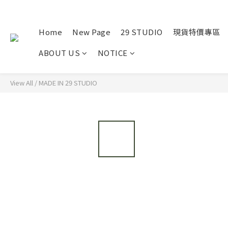
Home
New Page
29 STUDIO
現貨特價專區
ABOUT US
NOTICE
View All
/
MADE IN 29 STUDIO