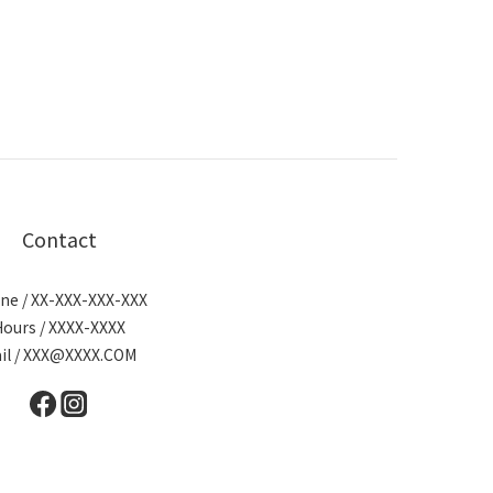
Contact
ne / XX-XXX-XXX-XXX
Hours / XXXX-XXXX
il / XXX@XXXX.COM