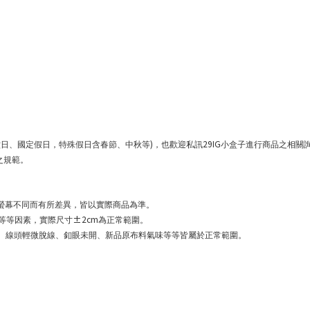
)
29IG
六日、國定假日，特殊假日含春節、中秋等
，也歡迎私訊
小盒子進行商品之相關
之規範。
螢幕不同而有所差異，皆以實際商品為準。
±2cm
等等因素，實際尺寸
為正常範圍。
、線頭輕微脫線、釦眼未開、新品原布料氣味等等皆屬於正常範圍。