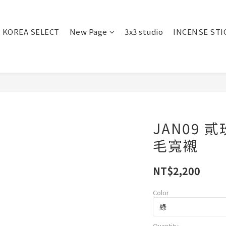
KOREA SELECT
New Page
3x3 studio
INCENSE STI
JAN09
毛寬襯
NT$2,200
Color
Quantity