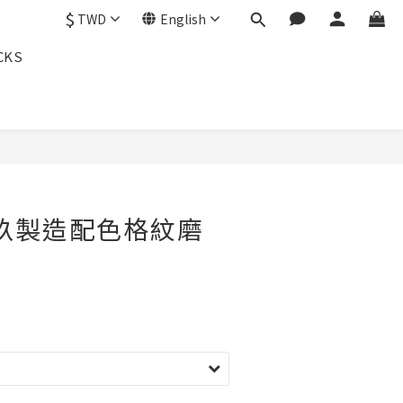
$
TWD
English
CKS
 貳玖製造配色格紋磨