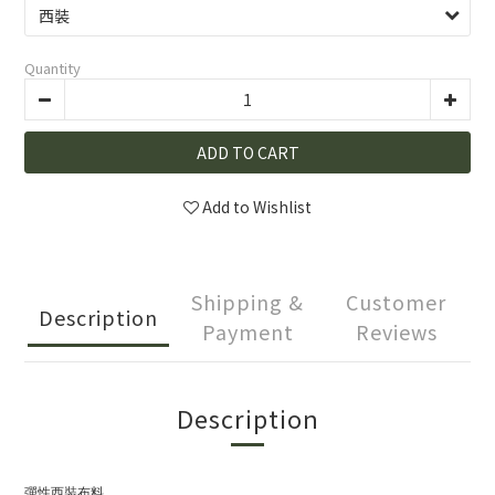
Quantity
ADD TO CART
Add to Wishlist
Shipping &
Customer
Description
Payment
Reviews
Description
彈性西裝布料