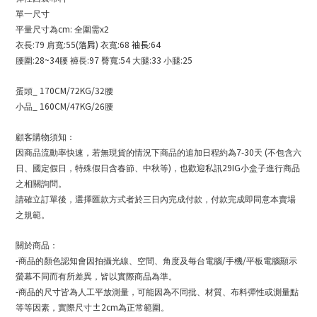
單一尺寸
cm:
x2
平量尺寸為
全圍需
:79
:55(落肩)
:68 袖長:64
衣長
肩寬
衣寬
:28~34
:97
:54
:33
:25
腰圍
腰
褲長
臀寬
大腿
小腿
_ 170CM/72KG/32
蛋頭
腰
_ 160CM/47KG/26
小品
腰
顧客購物須知：
7-30
(
因商品流動率快速，若無現貨的情況下商品的追加日程約為
天
不包含六
)
29IG
日、國定假日，特殊假日含春節、中秋等
，也歡迎私訊
小盒子進行商品
之相關詢問。
請確立訂單後，選擇匯款方式者於三日內完成付款，付款完成即同意本賣場
之規範。
關於商品：
-
/
/
商品的顏色認知會因拍攝光線、空間、角度及每台電腦
手機
平板電腦顯示
螢幕不同而有所差異，皆以實際商品為準。
-
商品的尺寸皆為人工平放測量，可能因為不同批、材質、布料彈性或測量點
±2cm
等等因素，實際尺寸
為正常範圍。