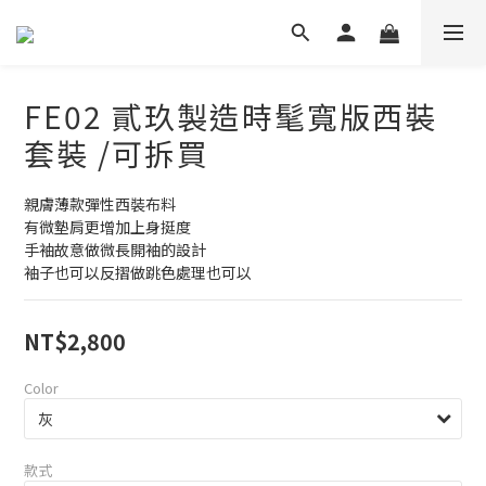
FE02 貳玖製造時髦寬版西裝
套裝 /可拆買
親膚薄款彈性西裝布料
有微墊肩更增加上身挺度
手袖故意做微長開袖的設計
袖子也可以反摺做跳色處理也可以
NT$2,800
Color
款式