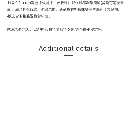
-
0.2mm
(
以及
內混色線或縫線、衣服設計製作過程劃線殘留
皆為可清洗畫
)
筆
、線頭輕微脫線、釦眼未開、新品原布料氣味等等皆屬於正常範圍。
-
以上皆不接受退換貨申請。
/
/
建議洗滌方式：低溫手洗
機洗請加洗衣袋
盡可能不要烘乾
Additional details