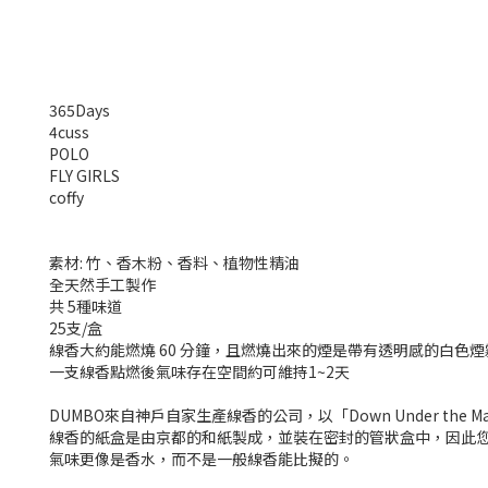
365Days
4cuss
POLO
FLY GIRLS
coffy
素材: 竹、香木粉、香料、植物性精油
全天然手工製作
共 5種味道
25支/盒
線香大約能燃燒 60 分鐘，且燃燒出來的煙是帶有透明感的白色煙
一支線香點燃後氣味存在空間約可維持1~2天
DUMBO來自神戶自家生產線香的公司，以「Down Under the Manh
線香的紙盒是由京都的和紙製成，並裝在密封的管狀盒中，因此
氣味更像是香水，而不是一般線香能比擬的。