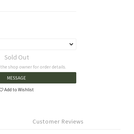
Sold Out
he shop owner for order details.
MESSAGE
Add to Wishlist
Customer Reviews