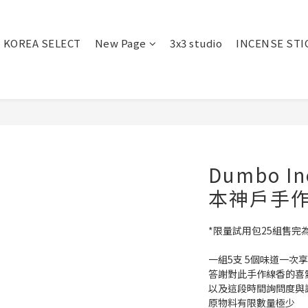
KOREA SELECT
New Page
3x3 studio
INCENSE STI
Dumbo In
本神戶手作
*限量試用包25組售完
一組5支 5個味道一次
答謝對此手作線香的喜
以及這段時間詢問度與
原物料有限數量極少