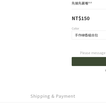
先搶先贏喔^^
NT$150
Color
Please message t
Shipping & Payment