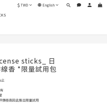
$
TWD
English
CKS
cense sticks_ 日
線香 *限量試用包
為止
享有
愛
評價極高因此推出限量試用