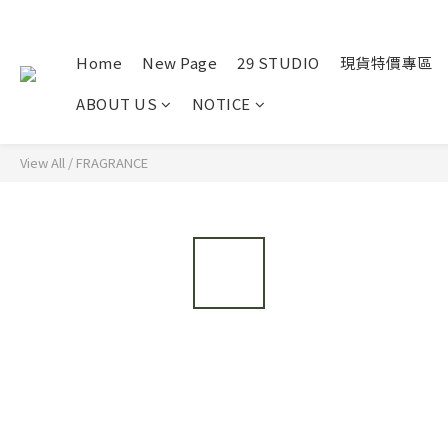
Home
New Page
29 STUDIO
現貨特價專區
ABOUT US
NOTICE
View All
/
FRAGRANCE