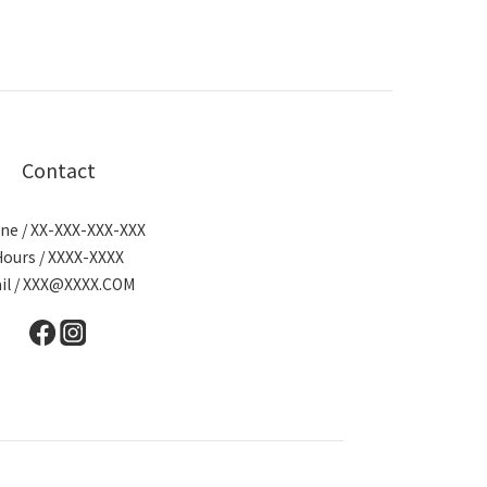
Contact
ne / XX-XXX-XXX-XXX
Hours / XXXX-XXXX
il / XXX@XXXX.COM