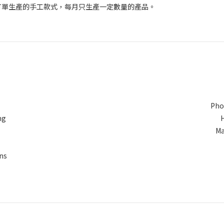
訂單生產的手工款式，每月只生產一定數量的產品。
Pho
ng
Ma
ns