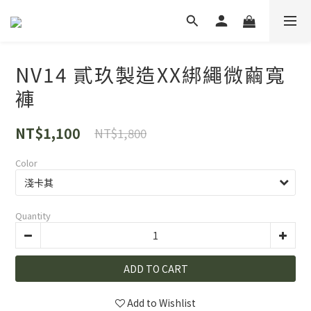
NV14 貳玖製造XX綁繩微繭寬
褲
NT$1,100
NT$1,800
Color
Quantity
ADD TO CART
Add to Wishlist