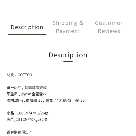
Shipping &
Customer
Description
Payment
Reviews
Description
材質：COTTON
單一尺寸 / 鬆緊綁帶褲頭
平量尺寸為
cm:
全圍需
x2
腰圍
:28~36
腰
褲長
:105
臀寬
:77
大腿
:42
小腿
:30
小品
_ 160CM/47KG/26
腰
火柴
_181CM/70Kg/32
腰
顧客購物須知：