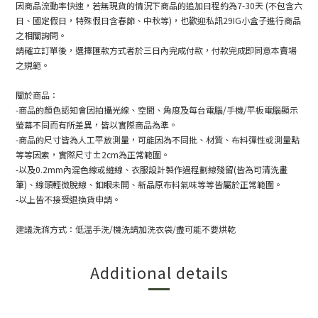
因商品流動率快速，若無現貨的情況下商品的追加日程約為
7-30
天
(
不包含六
日、國定假日，特殊假日含春節、中秋等
)
，也歡迎私訊
29IG
小盒子進行商品
之相關詢問。
請確立訂單後，選擇匯款方式者於三日內完成付款，付款完成即同意本賣場
之規範。
關於商品：
-
商品的顏色認知會因拍攝光線、空間、角度及每台電腦
/
手機
/
平板電腦顯示
螢幕不同而有所差異，皆以實際商品為準。
-
商品的尺寸皆為人工平放測量，可能因為不同批、材質、布料彈性或測量點
等等因素，實際尺寸
±2cm
為正常範圍。
-
以及
0.2mm
內混色線或縫線、衣服設計製作過程劃線殘留
(
皆為可清洗畫
筆
)
、線頭輕微脫線、釦眼未開、新品原布料氣味等等皆屬於正常範圍。
-
以上皆不接受退換貨申請。
建議洗滌方式：低溫手洗
/
機洗請加洗衣袋
/
盡可能不要烘乾
Additional details