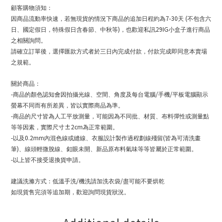
顧客購物須知：
7-30
(
因商品流動率快速，若無現貨的情況下商品的追加日程約為
天
不包含六
)
29IG
日、國定假日，特殊假日含春節、中秋等
，也歡迎私訊
小盒子進行商品
之相關詢問。
請確立訂單後，選擇匯款方式者於三日內完成付款，付款完成即同意本賣場
之規範。
關於商品：
-
/
/
商品的顏色認知會因拍攝光線、空間、角度及每台電腦
手機
平板電腦顯示
螢幕不同而有所差異，皆以實際商品為準。
-
商品的尺寸皆為人工平放測量，可能因為不同批、材質、布料彈性或測量點
±2cm
等等因素，實際尺寸
為正常範圍。
-
0.2mm
(
以及
內混色線或縫線、衣服設計製作過程劃線殘留
皆為可清洗畫
)
筆
、線頭輕微脫線、釦眼未開、新品原布料氣味等等皆屬於正常範圍。
-
以上皆不接受退換貨申請。
/
/
建議洗滌方式：低溫手洗
機洗請加洗衣袋
盡可能不要烘乾
如現貨售完須等追加期，歡迎詢問現貨狀況。