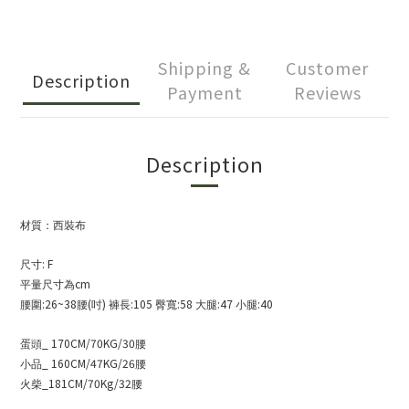
Shipping &
Customer
Description
Payment
Reviews
Description
材質：西裝布
: F
尺寸
cm
平量尺寸為
:26~38
(
)
:105
:58
:47
:40
腰圍
腰
吋
褲長
臀寬
大腿
小腿
_ 170CM/70KG/30
蛋頭
腰
_ 160CM/47KG/26
小品
腰
_181CM/70Kg/32
火柴
腰