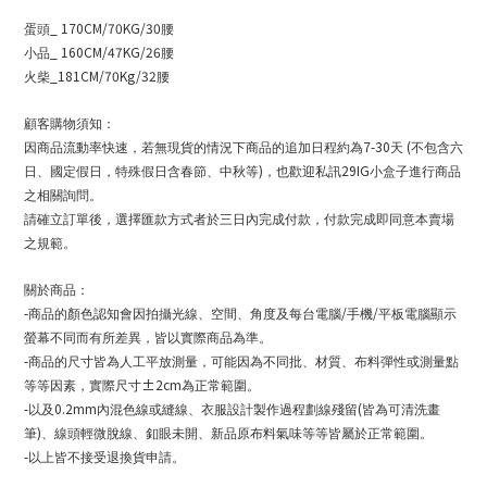
_ 170CM/70KG/30
蛋頭
腰
_ 160CM/47KG/26
小品
腰
_181CM/70Kg/32
火柴
腰
顧客購物須知：
7-30
(
因商品流動率快速，若無現貨的情況下商品的追加日程約為
天
不包含六
)
29IG
日、國定假日，特殊假日含春節、中秋等
，也歡迎私訊
小盒子進行商品
之相關詢問。
請確立訂單後，選擇匯款方式者於三日內完成付款，付款完成即同意本賣場
之規範。
關於商品：
-
/
/
商品的顏色認知會因拍攝光線、空間、角度及每台電腦
手機
平板電腦顯示
螢幕不同而有所差異，皆以實際商品為準。
-
商品的尺寸皆為人工平放測量，可能因為不同批、材質、布料彈性或測量點
±2cm
等等因素，實際尺寸
為正常範圍。
-
0.2mm
(
以及
內混色線或縫線、衣服設計製作過程劃線殘留
皆為可清洗畫
)
筆
、線頭輕微脫線、釦眼未開、新品原布料氣味等等皆屬於正常範圍。
-
以上皆不接受退換貨申請。