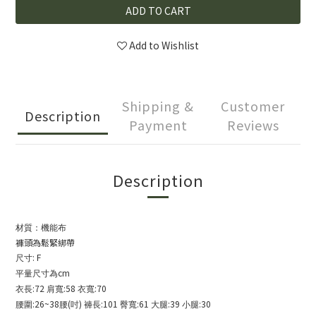
ADD TO CART
Add to Wishlist
Shipping &
Customer
Description
Payment
Reviews
Description
材質：機能布
褲頭為鬆緊綁帶
: F
尺寸
cm
平量尺寸為
:72
:58
:70
衣長
肩寬
衣寬
:26~38
(
)
:101
:61
:39
:30
腰圍
腰
吋
褲長
臀寬
大腿
小腿