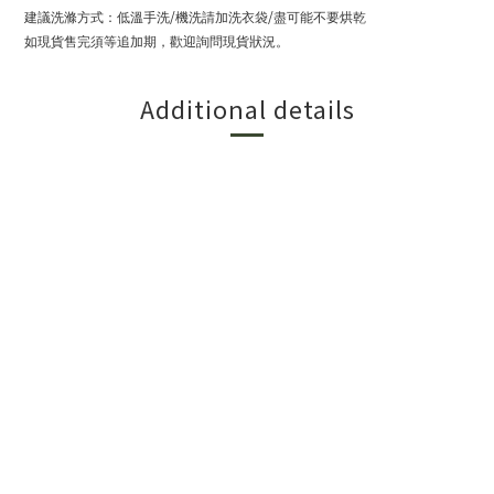
/
/
建議洗滌方式：低溫手洗
機洗請加洗衣袋
盡可能不要烘乾
如現貨售完須等追加期，歡迎詢問現貨狀況。
Additional details