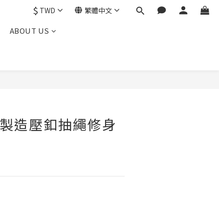
$
TWD
繁體中文
ABOUT US
貳玖製造壓釦抽繩修身