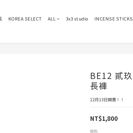
區
KOREA SELECT
ALL
3x3 studio
INCENSE STICKS
BE12 
長褲
12月13日開賣！！
NT$1,800
顏色