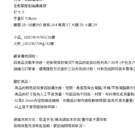
全鬆緊壓釦抽繩褲頭
尺寸
: F
平量尺寸為
cm
腰圍
:26~38
腰
(
吋
)
褲長
:104
臀寬
:57
大腿
:35
小腿
:29
小品
_ 160CM/47KG/26
腰
火柴
_181CM/70Kg/32
腰
顧客購物須知：
因商品流動率快速，若無現貨的情況下商品的追加日程約為
7-30
天
(
不包含
請確立訂單後，選擇匯款方式者於三日內完成付款，付款完成即同意本賣場
關於商品：
-
商品的顏色認知會因拍攝光線、空間、角度及每台電腦
/
手機
/
平板電腦顯示
-
商品的尺寸皆為人工平放測量，可能因為不同批、材質、布料彈性或測量點
-
以及
0.2mm
內混色線或縫線、衣服設計製作過程劃線殘留
(
皆為可清洗畫筆
)
-
以上皆不接受退換貨申請。
建議洗滌方式：低溫手洗
/
機洗請加洗衣袋
/
盡可能不要烘乾
如現貨售完須等追加期，歡迎詢問現貨狀況。