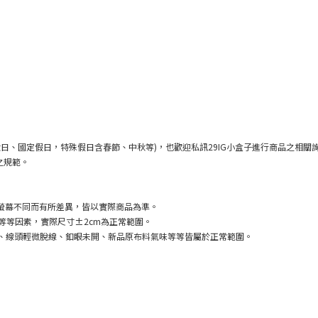
六日、國定假日，特殊假日含春節、中秋等
)
，也歡迎私訊
29IG
小盒子進行商品之相關
之規範。
螢幕不同而有所差異，皆以實際商品為準。
等等因素，實際尺寸
±2cm
為正常範圍。
、線頭輕微脫線、釦眼未開、新品原布料氣味等等皆屬於正常範圍。